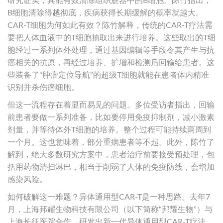
研究证实，其能有效清除组织脏器中的B细胞。陈竹指出，
B细胞清除得越彻底，疾病获得长期缓解的概率就越大。
CAR-T细胞为何如此有效？陈竹解释，传统的CAR-T疗法需
要把人体血液中的T细胞抽取出来进行培养。这些取出的T细
胞经过一系列体外处理，通过基因编辑等手段令其产生与抗
癌相关的抗原，再经过培养、扩增和检测后回输给患者。这
些装备了“肿瘤定位导航”的超级T细胞就能在患者体内精准
识别并杀伤癌细胞。
但这一流程存在着显而易见的问题。多位受访者指出，回输
前患者要做一系列准备，比如要停用免疫抑制剂，减小激素
剂量，并等待体外T细胞的培养。整个过程可能持续两周到
一个月。这也意味着，部分重病患者等不起。此外，陈竹了
解到，绝大多数研究方案中，患者治疗前要接受预处理，包
括用药物清扫淋巴，相当于削弱了人体的免疫防线，会增加
感染风险。
如何破解这一难题？异体通用型CAR-T是一种思路。去年7
月，上海邦耀生物科技有限公司（以下简称“邦耀生物”）与
上海长征医院合作，研发出新一代异体通用型CAR-T疗法，