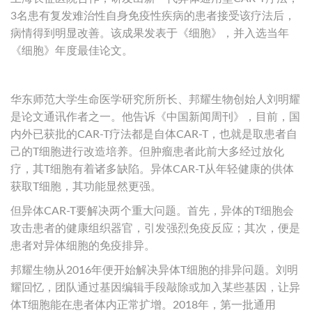
3名患有复发难治性自身免疫性疾病的患者接受该疗法后，
病情得到明显改善。该成果发表于《细胞》，并入选当年
《细胞》年度最佳论文。
华东师范大学生命医学研究所所长、邦耀生物创始人刘明耀
是论文通讯作者之一。他告诉《中国新闻周刊》，目前，国
内外已获批的CAR-T疗法都是自体CAR-T，也就是取患者自
己的T细胞进行改造培养。但肿瘤患者此前大多经过放化
疗，其T细胞有着诸多缺陷。异体CAR-T从年轻健康的供体
获取T细胞，其功能显然更强。
但异体CAR-T要解决两个重大问题。首先，异体的T细胞会
攻击患者的健康组织器官，引发强烈免疫反应；其次，便是
患者对异体细胞的免疫排异。
邦耀生物从2016年便开始解决异体T细胞的排异问题。刘明
耀回忆，团队通过基因编辑手段敲除或加入某些基因，让异
体T细胞能在患者体内正常扩增。2018年，第一批通用