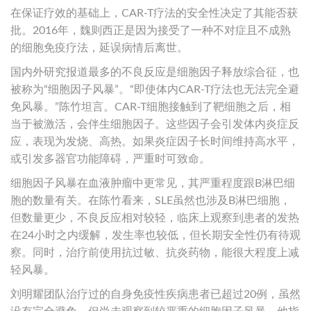
在保证疗效的基础上，CAR-T疗法的安全性决定了其能否获
批。2016年，魏则西正是因为接受了一种不对症且不成熟
的细胞免疫疗法，延误病情后离世。
国内外研究报道最多的不良反应是细胞因子释放综合征，也
被称为“细胞因子风暴”。“即使体内CAR-T疗法也无法完全避
免风暴。”陈竹坦言。CAR-T细胞接触到了靶细胞之后，相
当于被激活，会伴生细胞因子。这些因子会引发体内炎症反
应，表现为发烧、高热。如果炎症因子长时间维持高水平，
或引发多器官功能障碍，严重时可致命。
细胞因子风暴在血液肿瘤中更常见，其严重程度跟B淋巴细
胞的数量有关。在陈竹看来，SLE虽然也涉及B淋巴细胞，
但数量更少，不良反应相对较轻，临床上观察到患者的发热
在24小时之内缓解，发生率也较低，但长期安全性仍有待观
察。同时，治疗前使用抗过敏、抗炎药物，能很大程度上减
轻风暴。
刘明耀团队治疗过的自身免疫性疾病患者已超过20例，虽然