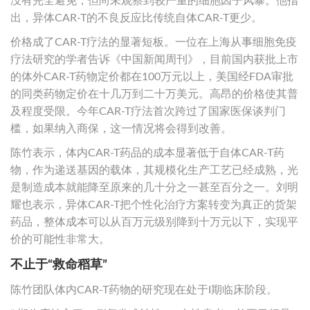
没有完全避免，但尚未观察到较严重的细胞因子风暴。他指
出，异体CAR-T的不良反应比传统自体CAR-T更少。
价格成了CAR-T疗法的显著短板。一位在上海从事细胞免疫
疗法研究的学者告诉《中国新闻周刊》，目前国内获批上市
的体外CAR-T药物定价都在100万元以上，美国经FDA审批
的同类药物定价在十几万到二十万美元。高昂的价格使其普
及程度受限。今年CAR-T疗法首次跨过了国家医保谈判门
槛，如果纳入商保，这一情况将会得到改善。
陈竹表示，体内CAR-T药品的成本显著低于自体CAR-T药
物，作为递送基因的载体，其规模化生产工艺已经成熟，光
是制造成本就能降至原来的几十分之一甚至百分之一。刘明
耀也表示，异体CAR-T把个性化治疗方案转变为真正的货架
药品，整体成本可以从百万元级别降到十万元以下，实现平
价的可能性非常大。
不止于“救命稻草”
陈竹团队体内CAR-T药物的研究现在处于I期临床阶段。