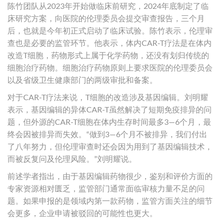
陈竹团队从2023年开始做临床前研究，2024年底制定了临
床研究方案，向医院的伦理委员会提交审查报告，三个月
后，也就是今年初正式启动了临床试验。陈竹表示，伦理审
查也是必要的监管环节。他表示，体内CAR-T疗法是在体内
改造T细胞，药物形式上属于化学药物，还没有划归传统的
细胞治疗药物。细胞治疗药物原则上要求医院的伦理委员会
以及省级卫生健康部门的两级审批和备案。
对于CAR-T疗法来说，T细胞的改造涉及基因编辑。刘明耀
表示，基因编辑的异体CAR-T虽然解决了短期免疫排异的问
题，但外源的CAR-T细胞在体内生存时间最多3—6个月，最
终会因被排异而失效。“做到3—6个月不被排异，我们付出
了八年努力，但伦理审查时还会因为用到了基因编辑技术，
而被反复问及伦理风险。”刘明耀说。
前述学者指出，由于基因编辑药物很少，鉴别和评价方面的
专家资源相对匮乏，监管部门通常面临审核力量不足的问
题。如果申报的是领域内第一款药物，监管方面关注的细节
会更多，企业申请被驳回的可能性也更大。