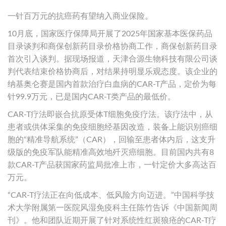
一针百万元的抗癌药有望纳入商业保险。
10月底，国家医疗保障局开展了2025年国家基本医保药品
目录谈判和商保创新药目录价格协商工作，商保创新药目录
首次引入谈判。据现场报道，天津合源生物科技有限公司谈
判代表结束价格协商后，对结果持明显乐观态度。该企业的
纳基奥仑赛是国内首款治疗白血病的CAR-T产品，定价为每
针99.9万元，已是国内CAR-T类产品的最低价。
CAR-T疗法即嵌合抗原受体T细胞免疫疗法。该疗法中，从
患者或供体采集的免疫细胞经基因改造，装备上能识别癌细
胞的“精准导航系统”（CAR），回输至患者体内后，这支升
级版的免疫军队能精准高效地歼灭癌细胞。目前国内共有8
款CAR-T产品获国家药监局批准上市，一针定价大多高达百
万元。
“CAR-T疗法正在向低成本、低风险方向迈进。”中国科学技
术大学附属第一医院风湿免疫科主任陈竹告诉《中国新闻周
刊》。他和团队近期开展了针对系统性红斑狼疮的CAR-T疗