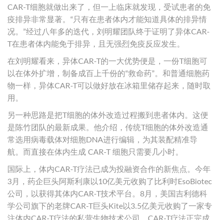
CAR-T细胞就做出来了，但一上临床就发现，受试患者的免
疫排异非常显著。“只有在患者体内才能知道具体的排异情
况。”经过八年多的迭代，刘明耀团队终于证明了异体CAR-
T在患者体内能免于排异，且无强烈免疫反应发生。
在刘明耀看来，异体CAR-T的一大优势便是，一份T细胞可
以在体外扩增，制备成百上千份的“救命药”。和普通细胞药
物一样，异体CAR-T可以做好放在冰箱里储存起来，随时取
用。
另一种思路是把T细胞的体外改造过程搬到患者体内。这便
是陈竹团队的最新成果。他介绍，传统T细胞的体外改造通
常选用病毒载体对细胞DNA进行编辑，为其装配精准导
航。而直接在体内生成 CAR-T 细胞只需要几小时。
国际上，体内CAR-T疗法已成为投融资合作的新焦点。今年
3月，药企巨头阿斯利康以10亿美元收购了比利时EsoBiotec
公司，以获得其体内CAR-T技术平台。8月，美国吉利德科
学公司旗下的老牌CAR-T巨头Kite以3.5亿美元收购了一家专
注体内CAR-T疗法的私营生物技术公司。CAR-T疗法正完成