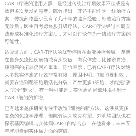
CAR-T疗法的适用人群，是经过传统治疗后效果不佳或是有
效但多次复发的患者。陈竹指出，其还不能作为一线治疗方
案。传统药物至少已有了几十年的临床经验，标准治疗方案
无效后，医生再考虑逐步升级疗法。CAR-T疗法经过长期实
践形成标准化治疗方案后，才可以讨论作为一线治疗方案的
可能性。
适应证方面，CAR-T疗法的优势停留在血液肿瘤领域，即使
在自身免疫性疾病领域有所突破，向实体瘤，比如说胃癌、
胰腺癌的拓展仍困难重重。陈竹表示，已有CAR-T疗法对绝
大多数实体瘤的疗效非常有限，原因不明。T细胞要起效，
就要在遇到靶细胞后活化分裂，产生更多T细胞，才能把“敌
人”完全“剿灭”。有一种可能是，实体瘤的局部环境不利于
CAR-T细胞的扩增。
已有越来越多研究专注于改造T细胞的新方法。这涉及更多
复杂的免疫学原理，但陈竹认为攻克有望。刘明耀团队也在
探索基因编辑与实体瘤CAR-T的结合点，在他看来，未来五
年就能看到实体瘤方面的突破。