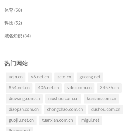
体育 (58)
科技 (52)
域名知识 (34)
热门网站
uqin.cn
v6.net.cn
zcto.cn
gucang.net
854.net.cn
406.net.cn
vdoc.com.cn
34576.cn
diuwang.com.cn
niushou.com.cn
kuaizan.com.cn
diaopan.com.cn
chongchao.com.cn
dushou.com.cn
guojiu.net.cn
tuanxian.com.cn
migui.net