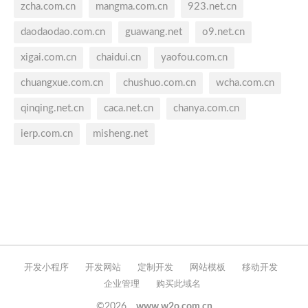
zcha.com.cn
mangma.com.cn
923.net.cn
daodaodao.com.cn
guawang.net
o9.net.cn
xigai.com.cn
chaidui.cn
yaofou.com.cn
chuangxue.com.cn
chushuo.com.cn
wcha.com.cn
qinqing.net.cn
caca.net.cn
chanya.com.cn
ierp.com.cn
misheng.net
开发小程序
开发网站
定制开发
网站模板
移动开发
企业管理
购买此域名
©2026
www.w2o.com.cn