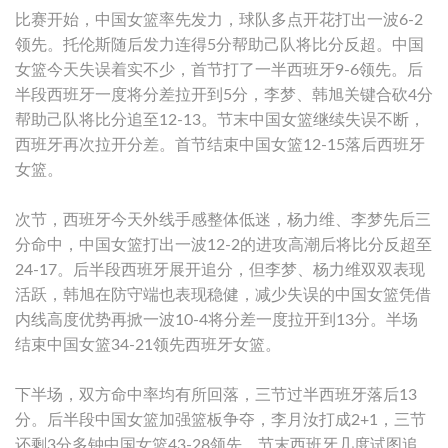
比赛开始，中国女篮率先发力，球队多点开花打出一波6-2
领先。托伦斯随后发力连得5分帮助己队将比分反超。中国
女篮今天失误着实不少，首节打了一半西班牙9-6领先。后
半段西班牙一度将分差拉开到5分，李梦、韩旭关键合砍4分
帮助己队将比分追至12-13。节末中国女篮继续失误不断，
西班牙再次拉开分差。首节结束中国女篮12-15落后西班牙
女篮。
次节，西班牙今天外线手感整体低迷，杨力维、李梦先后三
分命中，中国女篮打出一波12-2的进攻高潮后将比分反超至
24-17。后半段西班牙展开追分，但李梦、杨力维双双表现
活跃，韩旭在防守端也表现稳健，减少失误的中国女篮凭借
内线高度优势再掀一波10-4将分差一度拉开到13分。半场
结束中国女篮34-21领先西班牙女篮。
下半场，双方命中率均有所回落，三节过半西班牙落后13
分。后半段中国女篮加强篮板争夺，李月汝打成2+1，三节
还剩3分多钟中国女篮43-28领先。节末西班牙几度试图追