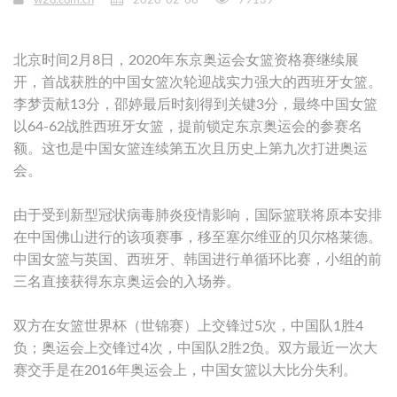
w2o.com.cn
2020-02-08
79139
北京时间2月8日，2020年东京奥运会女篮资格赛继续展
开，首战获胜的中国女篮次轮迎战实力强大的西班牙女篮。
李梦贡献13分，邵婷最后时刻得到关键3分，最终中国女篮
以64-62战胜西班牙女篮，提前锁定东京奥运会的参赛名
额。这也是中国女篮连续第五次且历史上第九次打进奥运
会。
由于受到新型冠状病毒肺炎疫情影响，国际篮联将原本安排
在中国佛山进行的该项赛事，移至塞尔维亚的贝尔格莱德。
中国女篮与英国、西班牙、韩国进行单循环比赛，小组的前
三名直接获得东京奥运会的入场券。
双方在女篮世界杯（世锦赛）上交锋过5次，中国队1胜4
负；奥运会上交锋过4次，中国队2胜2负。双方最近一次大
赛交手是在2016年奥运会上，中国女篮以大比分失利。