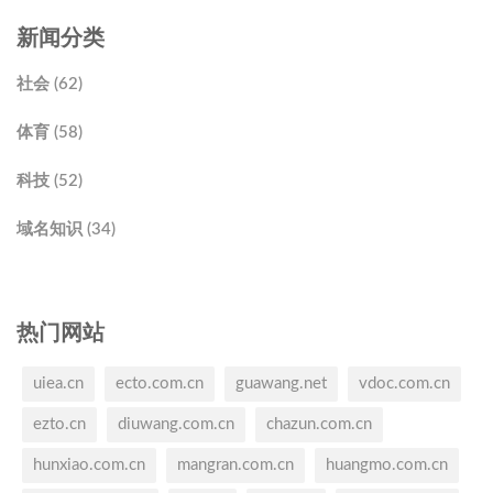
新闻分类
社会 (62)
体育 (58)
科技 (52)
域名知识 (34)
热门网站
uiea.cn
ecto.com.cn
guawang.net
vdoc.com.cn
ezto.cn
diuwang.com.cn
chazun.com.cn
hunxiao.com.cn
mangran.com.cn
huangmo.com.cn