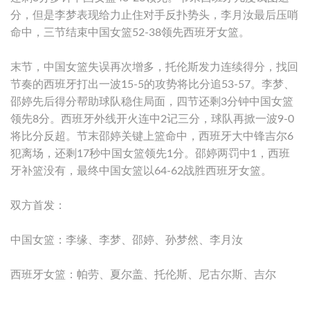
分，但是李梦表现给力止住对手反扑势头，李月汝最后压哨
命中，三节结束中国女篮52-38领先西班牙女篮。
末节，中国女篮失误再次增多，托伦斯发力连续得分，找回
节奏的西班牙打出一波15-5的攻势将比分追53-57。李梦、
邵婷先后得分帮助球队稳住局面，四节还剩3分钟中国女篮
领先8分。西班牙外线开火连中2记三分，球队再掀一波9-0
将比分反超。节末邵婷关键上篮命中，西班牙大中锋吉尔6
犯离场，还剩17秒中国女篮领先1分。邵婷两罚中1，西班
牙补篮没有，最终中国女篮以64-62战胜西班牙女篮。
双方首发：
中国女篮：李缘、李梦、邵婷、孙梦然、李月汝
西班牙女篮：帕劳、夏尔盖、托伦斯、尼古尔斯、吉尔