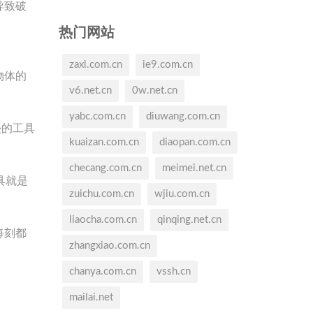
导致破
热门网站
zaxl.com.cn
ie9.com.cn
物体的
v6.net.cn
0w.net.cn
yabc.com.cn
diuwang.com.cn
侵的工具
kuaizan.com.cn
diaopan.com.cn
checang.com.cn
meimei.net.cn
具就是
zuichu.com.cn
wjiu.com.cn
liaocha.com.cn
qinqing.net.cn
每刻都
zhangxiao.com.cn
chanya.com.cn
vssh.cn
mailai.net