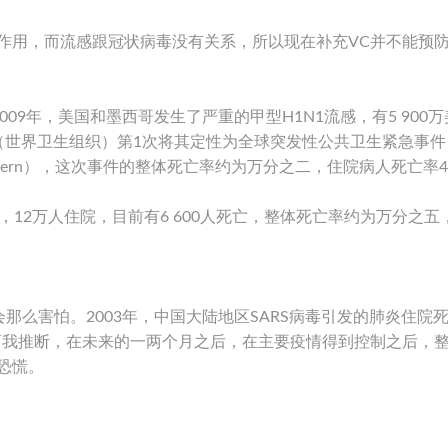
作用，而流感跟冠状病毒没有关系，所以现在补充VC并不能预
09年，美国和墨西哥发生了严重的甲型H1N1流感，有5 900
HO（世界卫生组织）第1次将其定性为全球突发性公共卫生紧急事件
national Concern），这次事件的整体死亡率约为万分之二，住院病人死亡率
，12万人住院，目前有6 600人死亡，整体死亡率约为万分之五
那么害怕。2003年，中国大陆地区SARS病毒引发的肺炎住院
而我推断，在未来的一两个月之后，在主要疫情得到控制之后，
恐慌。
。