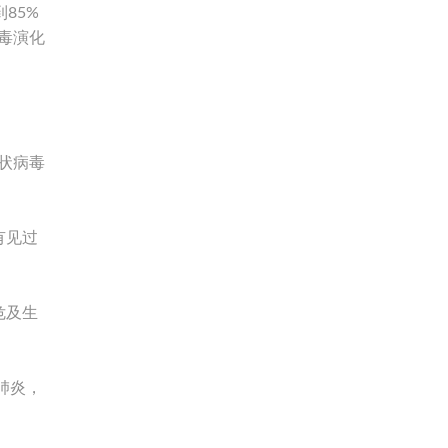
85%
毒演化
状病毒
有见过
危及生
肺炎，