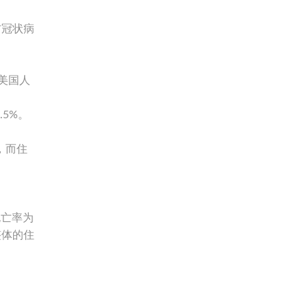
防冠状病
万美国人
4.5%。
，而住
死亡率为
整体的住