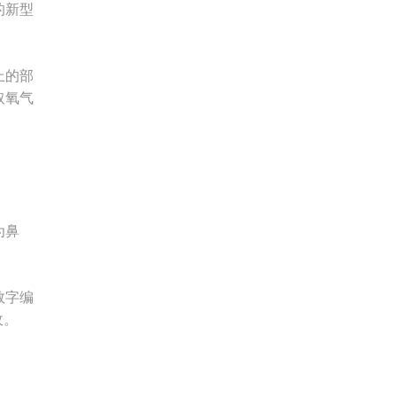
的新型
上的部
取氧气
为鼻
数字编
敌。