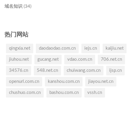
域名知识 (34)
热门网站
qingxia.net
daodaodao.com.cn
iejs.cn
kaijiu.net
jiuhou.net
gucang.net
vdao.com.cn
706.net.cn
34576.cn
548.net.cn
chuiwang.com.cn
ijsp.cn
openurl.com.cn
kanshou.com.cn
jiayou.net.cn
chushuo.com.cn
bashou.com.cn
vssh.cn